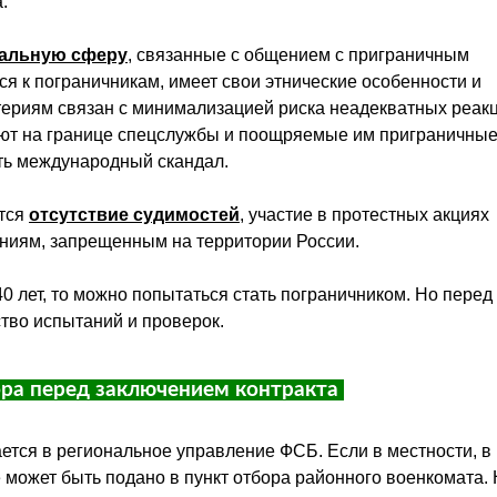
.
нальную сферу
, связанные с общением с приграничным
ся к пограничникам, имеет свои этнические особенности и
териям связан с
минимализацией
риска неадекватных реак
ают на границе спецслужбы и поощряемые им приграничные
ать международный скандал.
тся
отсутствие судимостей
, участие в протестных акциях
ениям, запрещенным на территории России.
0 лет, то можно попытаться стать пограничником. Но перед 
тво испытаний и проверок.
ора перед заключением контракта
ется в региональное управление ФСБ. Если в местности, в
 может быть подано в пункт отбора районного военкомата. 