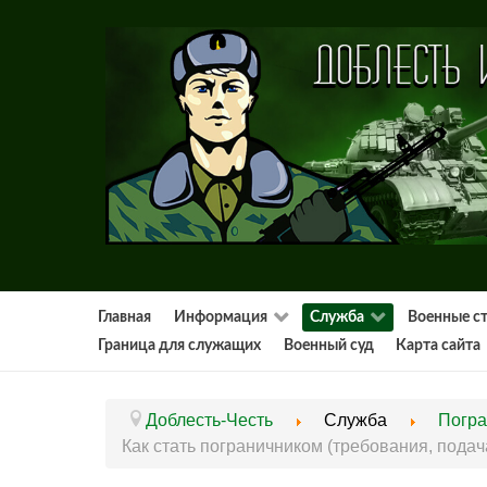
Главная
Информация
Служба
Военные с
Граница для служащих
Военный суд
Карта сайта
Доблесть-Честь
Служба
Погра
Как стать пограничником (требования, подач