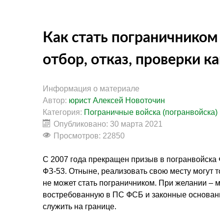
Как стать пограничником 
отбор, отказ, проверки к
Информация о материале
Автор:
юрист Алексей Новоточин
Категория:
Пограничные войска (погранвойска)
Опубликовано: 30 марта 2021
Просмотров: 22850
С 2007 года прекращен призыв в
погранвойска
ФЗ-53. Отныне, реализовать свою месту могут т
не может стать пограничником. При желании – 
востребованную в ПС ФСБ и законные основани
служить на границе.