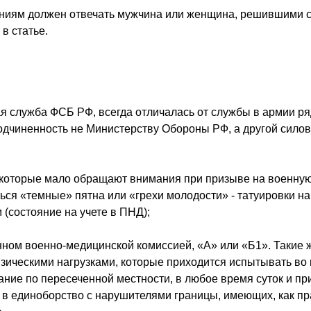
ваниям должен отвечать мужчина или женщина, решившими 
в статье.
ая служба ФСБ РФ, всегда отличалась от службы в армии р
одчиненность не Министерству Обороны РФ, а другой сило
которые мало обращают внимания при призыве на военну
ся «темные» пятна или «грехи молодости» - татуировки на 
 (состояние на учете в
ПНД
);
нном военно-медицинской комиссией, «А» или «Б1». Такие 
ическими нагрузками, которые приходится испытывать во
ние по пересеченной местности, в любое время суток и пр
я в единоборство с нарушителями границы, имеющих, как пр