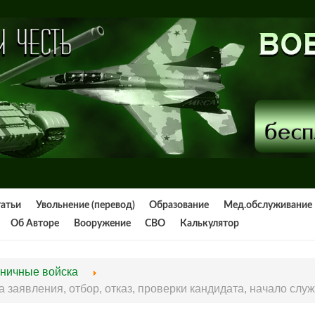
татьи
Увольнение (перевод)
Образование
Мед.обслуживание
Об Авторе
Вооружение
СВО
Калькулятор
ничные войска
а заявления, отбор, отказ, проверки кандидата, начало слу