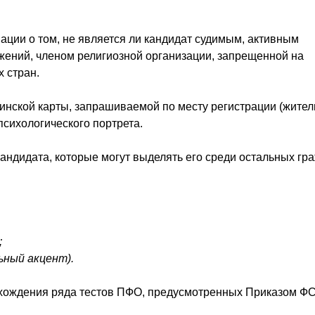
ации о том, не является ли кандидат судимым, активным
жений, членом религиозной организации, запрещенной на
 стран.
нской карты, запрашиваемой по месту регистрации (житель
психологического портрета.
андидата, которые могут выделять его среди остальных гра
;
ьный акцент).
хождения ряда тестов
ПФО
, предусмотренных Приказом Ф