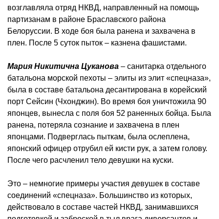
возглавляла отряд НКВД, направленный на помощь
партизанам в районе Браславского района
Белоруссии. В ходе боя была ранена и захвачена в
плен. После 5 суток пыток – казнена фашистами.
Мария Никитична Цуканова
– санитарка отдельного
батальона морской пехоты – элиты из элит «спецназа»,
была в составе батальона десантирована в корейский
порт Сейсин (Чхонджин). Во время боя уничтожила 90
японцев, вынесла с поля боя 52 раненных бойца. Была
ранена, потеряла сознание и захвачена в плен
японцами. Подверглась пыткам, была ослеплена,
японский офицер отрубил ей кисти рук, а затем голову.
После чего расчленил тело девушки на куски.
Это – немногие примеры участия девушек в составе
соединений «спецназа». Большинство из которых,
действовало в составе частей НКВД, занимавшихся
подготовкой и заброской в тыл врага диверсантов и