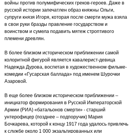
войны против полумифических греков-героев. Даже в
русской истории запечатлен образ княжны Ольги,
супруги князя Игоря, которая после смерти мужа взяла
в свои руки бразды правление государством и
воинством и сумела подавить мятеж строптивого
племени древлян.
В более близком историческом приближении самой
колоритной фигурой является кавалерист-девица
Надежда Дурова, воспетая в художественном фильме-
комедии «Гусарская баллада» под именем Шурочки
Азаровой.
В еще более близком историческом приближении –
инициатор формирования в Русской Императорской
Армии (РИА) «батальонов смерти» - старший
унтерофицер (позднее – подпоручик) Мария
Бочкарева, которой к концу 1917 года удалось привлечь
к службе около 1 000 экзальтированных или