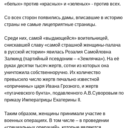
«белых» против «красных» и «зеленых» - против всех.
Со всех сторон появились дамы, вписавшие в историю
страны не самые лицеприятные страницы.
Среди них, самой «выдающейся» воительницей,
снискавшей славу «самой страшной женщины-палача
в русской истории» явилась Розалия Самойловна
Залкинд (партийный псевдоним – «Землячка»). На её
руках десятки тысяч жертв, сотни из которых она
уничтожила собственноручно. Их количество
превысило число жертв печально известной
«опричнины» царя Ивана Грозного, и жертв
«пугачевского бунта», подавленного А.В.Суворовым по
приказу Императрицы Екатерины II.
Таким образом, женщины принимали участие в
военных операциях. В том числе – в проведении
«специальных операций», которые являются