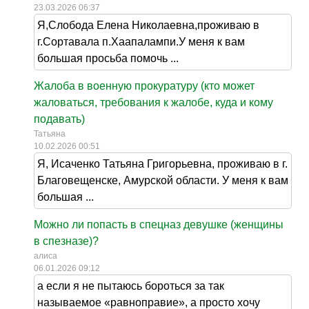
23.03.2026 06:37
Я,Слобода Елена Николаевна,проживаю в
г.Сортавала п.Хаапалампи.У меня к вам
большая просьба помочь ...
Жалоба в военную прокуратуру (кто может
жаловаться, требования к жалобе, куда и кому
подавать)
Татьяна
10.02.2026 00:51
Я, Исаченко Татьяна Григорьевна, проживаю в г.
Благовещенске, Амурской области. У меня к вам
большая ...
Можно ли попасть в спецназ девушке (женщины
в спезназе)?
алиса
06.01.2026 09:12
а если я не пытаюсь бороться за так
называемое «равноправие», а просто хочу