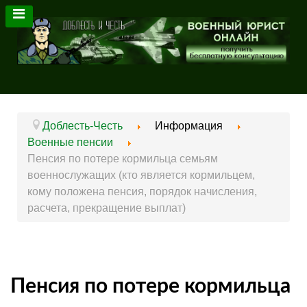
Доблесть-Честь
Информация
Военные пенсии
Пенсия по потере кормильца семьям
военнослужащих (кто является кормильцем,
кому положена пенсия, порядок начисления,
расчета, прекращение выплат)
Пенсия по потере кормильца