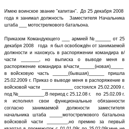
Имею воинское звание "капитан". До 25 декабря 2008
года я занимал должность Заместителя Начальника
штаба ___ мотострелкового батальона.
Приказом Командующего ___ армией №______ от 25
декабря 2008 года я был освобождён от занимаемой
должности и нахожусь в распоряжении командира в/
части _______, но выписка о выводе меня в
распоряжение командира в/части______(новая)_____
в войсковую часть ______(бывшая)______ пришла
25.02.2009 г. Приказ о выводе меня в распоряжение в
войсковой части ____________ состоялся 25.02.2009 г.
под №__________.В период с 25.12.08 г. по 25.02.09 г.
я исполнял свои функциональные обязанности
согласно занимаемой должности заместителя
начальника штаба _____мотострелкового батальона
войсковой части ________,но премию за первый
квартал в промежуток с 01.01.09г по 25.02.09г.мне не