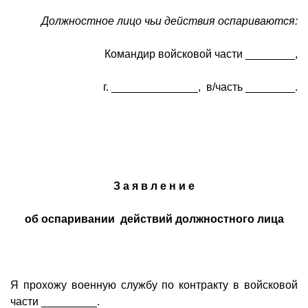
Должностное лицо чьи действия оспариваются:
Командир войсковой части ________,
г. ______________, в/часть ________.
З а я в л е н и е
об оспаривании действий должностного лица
Я прохожу военную службу по контракту в войсковой
части _________.