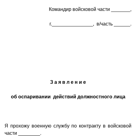
Командир войсковой части _______,
г._______________, в/часть ______.
З а я в л е н и е
об оспаривании действий должностного лица
Я прохожу военную службу по контракту в войсковой
части ________.