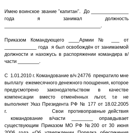
Имею воинское звание "капитан". До ______________
года я занимал должность
____________________________________.
Приказом Командующего ____Армии № ___ от
____________ года я был освобождён от занимаемой
должности и нахожусь в распоряжении командира в/
части ________.
С 1.01.2010 г. Командование в/ч 24776 прекратило мне
выплату ежемесячного денежного поощрения, которое
предусмотрено законодательством в качестве
компенсации вместо отменённых льгот, т.е не
выполняет Указ Президента РФ № 177 от 18.02.2005
г. Свои противоправные действия
командование в/части ________ оправдывает
существующим Приказом МО РФ №200 от 30 июня
2006 года «Об утверждении Порядка обеспечения