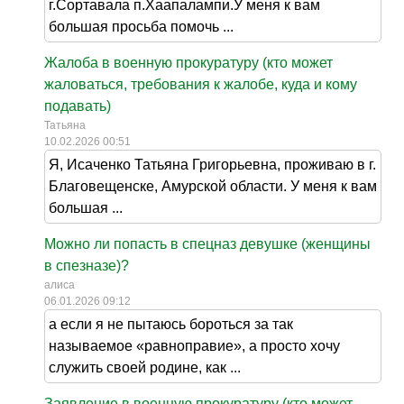
г.Сортавала п.Хаапалампи.У меня к вам
большая просьба помочь ...
Жалоба в военную прокуратуру (кто может
жаловаться, требования к жалобе, куда и кому
подавать)
Татьяна
10.02.2026 00:51
Я, Исаченко Татьяна Григорьевна, проживаю в г.
Благовещенске, Амурской области. У меня к вам
большая ...
Можно ли попасть в спецназ девушке (женщины
в спезназе)?
алиса
06.01.2026 09:12
а если я не пытаюсь бороться за так
называемое «равноправие», а просто хочу
служить своей родине, как ...
Заявление в военную прокуратуру (кто может