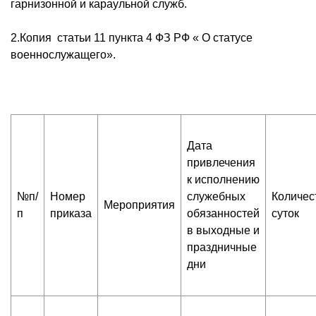
гарнизонной и караульной служб.
2.Копия статьи 11 пункта 4 ФЗ РФ « О статусе
военнослужащего».
Дата
привлечения
к исполнению
№п/
Номер
служебных
Количес
Мероприятия
п
приказа
обязанностей
суток
в выходные и
праздничные
дни