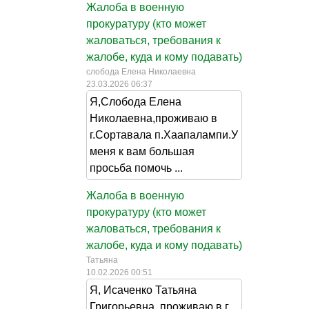
Жалоба в военную
прокуратуру (кто может
жаловаться, требования к
жалобе, куда и кому подавать)
слобода Елена Николаевна
23.03.2026 06:37
Я,Слобода Елена
Николаевна,проживаю в
г.Сортавала п.Хаапалампи.У
меня к вам большая
просьба помочь ...
Жалоба в военную
прокуратуру (кто может
жаловаться, требования к
жалобе, куда и кому подавать)
Татьяна
10.02.2026 00:51
Я, Исаченко Татьяна
Григорьевна, проживаю в г.