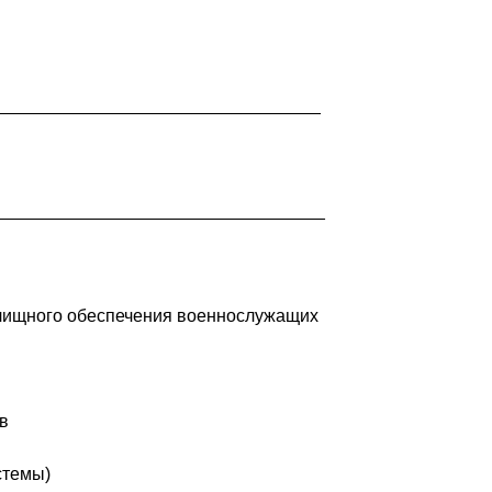
__________________________________
_________________________________
илищного обеспечения военнослужащих
в
стемы)