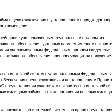
___________________________________________________
айма в целях заключения в установленном порядке догово
лого помещения.
требование уполномоченным федеральным органом из
лищного обеспечения, учтенных на моем именном накопит
писания уполномоченным федеральным органом свидетельс-
емы жилищного обеспечения военнослужащих на получение
ельно-ипотечной системы, установленными Федеральным з
о обеспечения военнослужащих» и постановлением Правит
 «О предоставлении участникам накопительно-ипотечной с
вых жилищных займов, а также погашения целевых жилищ
ника накопительно-ипотечной системы на право предоставле