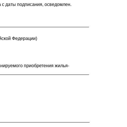
 с даты подписания, осведомлен.
___________________________________
ийской Федерации)
анируемого приобретения жилья-
___________________________________
____________________________________