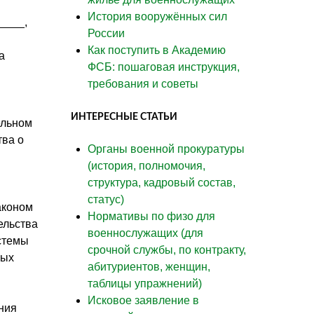
История вооружённых сил
____,
России
Как поступить в Академию
ра
ФСБ: пошаговая инструкция,
требования и советы
ИНТЕРЕСНЫЕ СТАТЬИ
ельном
тва о
Органы военной прокуратуры
(история, полномочия,
структура, кадровый состав,
статус)
аконом
Нормативы по физо для
ельства
военнослужащих (для
истемы
срочной службы, по контракту,
ных
абитуриентов, женщин,
таблицы упражнений)
Исковое заявление в
ния