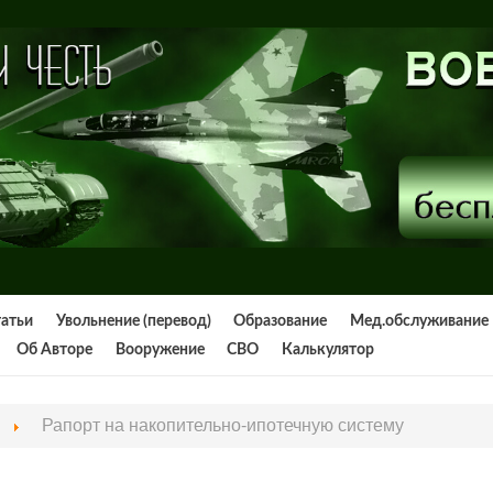
татьи
Увольнение (перевод)
Образование
Мед.обслуживание
Об Авторе
Вооружение
СВО
Калькулятор
Рапорт на накопительно-ипотечную систему