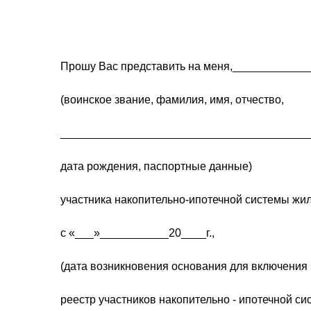
Прошу Вас представить на меня,___________
(воинское звание, фамилия, имя, отчество,
________________________________________
дата рождения, паспортные данные)
участника накопительно-ипотечной системы ж
с «___»___________20____г.,
(дата возникновения основания для включения 
реестр участников накопительно - ипотечной си