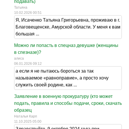
подавать)
Татьяна
10.02.2026 00:51
Я, Исаченко Татьяна Григорьевна, проживаю в г.
Благовещенске, Амурской области. У меня к вам
большая ...
Можно ли попасть в спецназ девушке (женщины
в спезназе)?
алиса
06.01.2026 09:12
а если я не пытаюсь бороться за так
называемое «равноправие», а просто хочу
служить своей родине, как ...
Заявление в военную прокуратуру (кто может
подать, правила и способы подачи, сроки, скачать
образец
Наталья Карп
11.10.2025 05:00
Здравствуйте. 9 октября 2024 года при