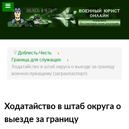
Доблесть-Честь
Граница для служащих
Ходатайство в штаб округа о выезде за границу
военнослужащему (загранпаспорт)
Ходатайство в штаб округа о
выезде за границу