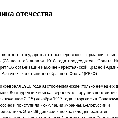
ника отечества
оветского государства от кайзеровской Германии, прис
 (28 по н. с.) января 1918 года председатель Совета 
рет “Об организации Рабочее - Крестьянской Красной Армии
ии Рабочее - Крестьянского Красного Флота” (РККФ).
8 февраля 1918 года австро-германские (только немецких 
ыло 39) и турецкие войска, вероломно нарушив перемирие,
аключенное 2 (15) декабря 1917 года, вторглись в Советску
оссию и приступили к оккупации Украины, Белоруссии и
рибалтики. Этих 39 дивизий и не хватило для развития
начительного успеха германской армии во время “мартовск