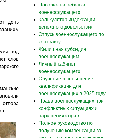
Пособие на ребёнка
военнослужащего
Калькулятор индексации
от день
денежного довольствия
званием
Отпуск военнослужащего по
контракту
Жилищная субсидия
мии под
военнослужащим
нет слов
Личный кабинет
арского
военнослужащего
Обучение и повышение
квалификации для
рманские
военнослужащих в 2025 году
тановили
Права военнослужащих при
 отпора
конфликтных ситуациях и
ор.
нарушениях прав
Полное руководство по
получению компенсации за
жильё для военнослужащих