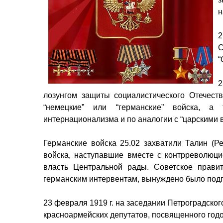
н
2
С
“
2
лозунгом защиты социалистического Отечеств
“немецкие” или “германские” войска, а т
интернационализма и по аналогии с “царскими 
Германские войска 25.02 захватили Талин (Р
войска, наступавшие вместе с контрреволюц
власть Центральной рады. Советское правит
германским интервентам, вынуждено было подпи
23 февраля 1919 г. на заседании Петроградског
красноармейских депутатов, посвященного год