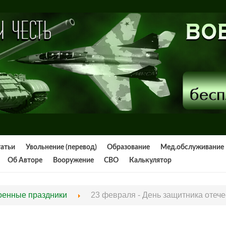
татьи
Увольнение (перевод)
Образование
Мед.обслуживание
Об Авторе
Вооружение
СВО
Калькулятор
оенные праздники
23 февраля - День защитника отече