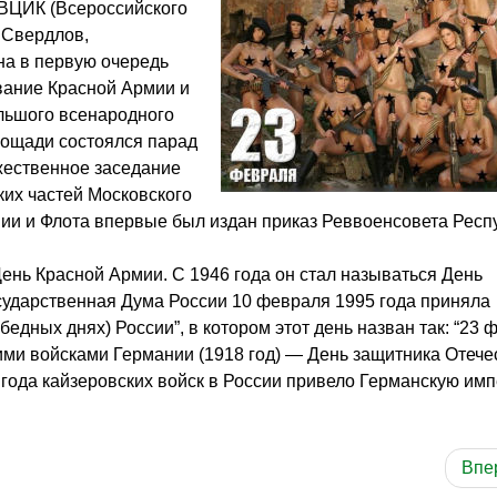
 ВЦИК (Всероссийского
 Свердлов,
на в первую очередь
ование Красной Армии и
ольшого всенародного
лощади состоялся парад
жественное заседание
ких частей Московского
рмии и Флота впервые был издан приказ Реввоенсовета Респ
День Красной Армии. С 1946 года он стал называться День
сударственная Дума России 10 февраля 1995 года приняла
едных днях) России”, в котором этот день назван так: “23 
ми войсками Германии (1918 год) — День защитника Отечес
года кайзеровских войск в России привело Германскую имп
Впе