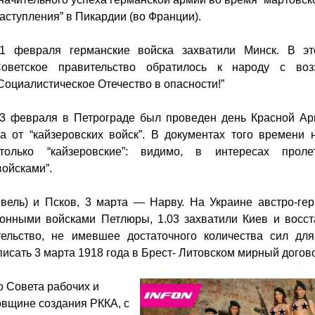
аступления” в Пикардии (во Франции).
1 февраля германские войска захватили Минск. В эт
оветское правительство обратилось к народу с воз
Социалистическое Отечество в опасности!”
3 февраля в Петрограде был проведен день Красной Ар
а от “кайзеровских войск”. В документах того времени 
олько “кайзеровские”: видимо, в интересах пролет
войсками”.
евель) и Псков, 3 марта — Нарву. На Украине австро-ге
ионными войсками Петлюры, 1.03 захватили Киев и восс
ельство, не имевшее достаточного количества сил для
сать 3 марта 1918 года в Брест- Литовском мирный догов
о Совета рабочих и
овщине создания РККА, с