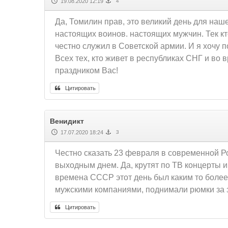
19.08.2020 12:19
4
Да, Томилин прав, это великий день для наше
настоящих воинов. настоящих мужчин. Тек кто
честно служил в Советской армии. И я хочу п
Всех тех, кто живет в республиках СНГ и в
праздником Вас!
Цитировать
Венидикт
17.07.2020 18:24
3
Честно сказать 23 февраля в современной Р
выходным днем. Да, крутят по ТВ концерты 
времена СССР этот день был каким то более
мужскими компаниями, поднимали рюмки за з
Цитировать