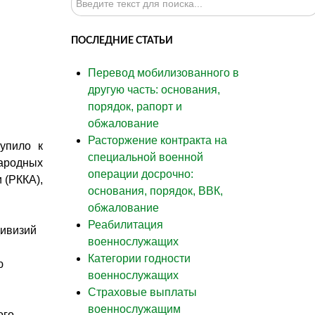
ПОСЛЕДНИЕ СТАТЬИ
Перевод мобилизованного в
другую часть: основания,
порядок, рапорт и
обжалование
Расторжение контракта на
тупило к
специальной военной
Народных
операции досрочно:
 (РККА),
основания, порядок, ВВК,
обжалование
Реабилитация
дивизий
военнослужащих
Категории годности
ю
военнослужащих
Страховые выплаты
военнослужащим
ого