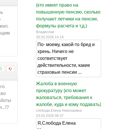
(кто имеет право на
повышенную пенсию, сколько
нь
получают летчики на пенсии,
о
формулы расчета и т.д.)
жил.
Владислав
ающим
30.03.2026 14:19
По- моему, какой-то бред и
хрень. Ничего не
соответствует
действительности, какие
страховые пенсии ...
Жалоба в военную
го
прокуратуру (кто может
.во
жаловаться, требования к
аботы
жалобе, куда и кому подавать)
..!?
слобода Елена Николаевна
23.03.2026 06:37
Я,Слобода Елена