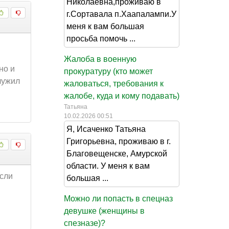
Николаевна,проживаю в
г.Сортавала п.Хаапалампи.У
меня к вам большая
просьба помочь ...
Жалоба в военную
но и
прокуратуру (кто может
лужил
жаловаться, требования к
жалобе, куда и кому подавать)
Татьяна
10.02.2026 00:51
Я, Исаченко Татьяна
Григорьевна, проживаю в г.
Благовещенске, Амурской
области. У меня к вам
Если
большая ...
Можно ли попасть в спецназ
девушке (женщины в
спезназе)?