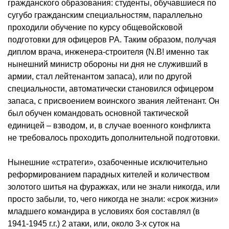
гражданского образования: студенты, обучавшиеся по
сугубо гражданским специальностям, параллельно
проходили обучение по курсу общевойсковой
подготовки для офицеров РА. Таким образом, получая
диплом врача, инженера-строителя (N.B! именно так
нынешний министр обороны ни дня не служивший в
армии, стал лейтенантом запаса), или по другой
специальности, автоматически становился офицером
запаса, с присвоением воинского звания лейтенант. Он
был обучен командовать основной тактической
единицей – взводом, и, в случае военного конфликта
не требовалось проходить дополнительной подготовки.
Нынешние «стратеги», озабоченные исключительно
реформированием парадных кителей и количеством
золотого шитья на фуражках, или не знали никогда, или
просто забыли, то, чего никогда не знали: «срок жизни»
младшего командира в условиях боя составлял (в
1941-1945 г.г.) 2 атаки, или, около 3-х суток на