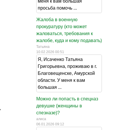
меня к вам большая
просьба помочь ...
Жалоба в военную
прокуратуру (кто может
жаловаться, требования к
жалобе, куда и кому подавать)
Татьяна
10.02.2026 00:51
Я, Исаченко Татьяна
Григорьевна, проживаю в г.
Благовещенске, Амурской
области. У меня к вам
большая ...
Можно ли попасть в спецназ
девушке (женщины в
,
спезназе)?
алиса
06.01.2026 09:12