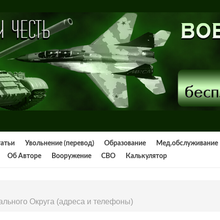
татьи
Увольнение (перевод)
Образование
Мед.обслуживание
Об Авторе
Вооружение
СВО
Калькулятор
ального Округа (адреса и телефоны)