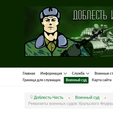
Главная
Информация
Служба
Военные с
Граница для служащих
Военный суд
Карта сайта
Доблесть-Честь
Военный суд
Реквизиты военных судов Уральского Федер