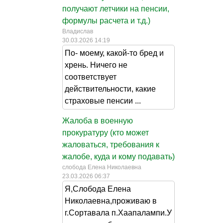
получают летчики на пенсии,
формулы расчета и т.д.)
Владислав
30.03.2026 14:19
По- моему, какой-то бред и
хрень. Ничего не
соответствует
действительности, какие
страховые пенсии ...
Жалоба в военную
прокуратуру (кто может
жаловаться, требования к
жалобе, куда и кому подавать)
слобода Елена Николаевна
23.03.2026 06:37
Я,Слобода Елена
Николаевна,проживаю в
г.Сортавала п.Хаапалампи.У