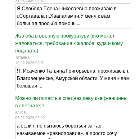
23.03.2026 06:37
Я,Слобода Елена Николаевна,проживаю в
г.Сортавала п.Хаапалампи.У меня к вам
большая просьба помочь ...
Жалоба в военную прокуратуру (кто может
жаловаться, требования к жалобе, куда и кому
подавать)
Татьяна
10.02.2026 00:51
Я, Исаченко Татьяна Григорьевна, проживаю в г.
Благовещенске, Амурской области. У меня к вам
большая ...
Можно ли попасть в спецназ девушке (женщины
в спезназе)?
алиса
06.01.2026 09:12
а если я не пытаюсь бороться за так
называемое «равноправие», а просто хочу