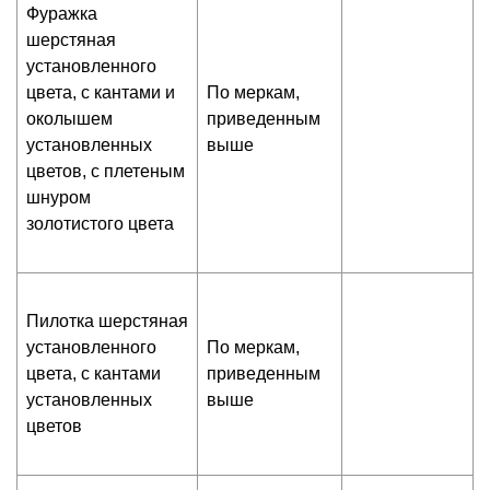
Фуражка
шерстяная
установленного
цвета, с кантами и
По меркам,
околышем
приведенным
установленных
выше
цветов, с плетеным
шнуром
золотистого цвета
Пилотка шерстяная
установленного
По меркам,
цвета, с кантами
приведенным
установленных
выше
цветов