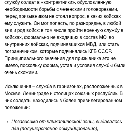
службу солдат в «
контрактники
», обусловленную
необходимости борьбы с чеченскими головорезами,
перед призывником не стоял вопрос, в каких войсках
ему служить. Он мог попасть, по
разнорядке
, в любой
вид и род войск: в том числе пройти военную службу в
войсках, формально не входящих в состав МО: во
внутренних войсках, подчинявшихся МВД, или стать
пограничником, которые подчинялись КГБ СССР.
Принципиального значения для призывника это не
имело, поскольку форма, устав и условия службы были
очень схожими.
Исключения – служба в гарнизонах, расположенных в
Москве, Ленинграде и столицах союзных республик. В
них солдаты находились в более привилегированном
положении:
Независимо от климатической зоны, выдавалось
п/ш (полушерстяное обмундирование);